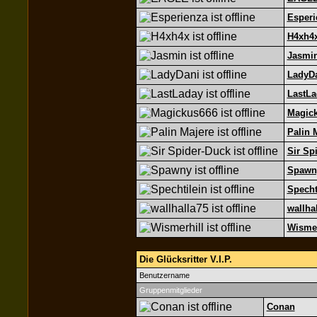
Esperi
H4xh4
Jasmi
LadyD
LastLa
Magic
Palin 
Sir Sp
Spawn
Specht
wallha
Wismer
Die Glücksritter V.I.P.
Benutzername
Gruppenmitglieder
Conan