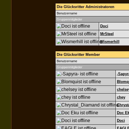
Die Glücksritter Administratoren
Benutzername
Gruppenmitglieder
Doci
MrSteel
Wismerhill
Die Glücksritter Member
Benutzername
Gruppenmitglieder
-Sapyr
Blomq
chelse
chey
Chryst
Doc E
Doci
EAGL