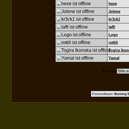
hexe
Jolene
kr3ck1
laffi
Logo
rottili
Togira Iko
Yamal
Gehe zu:
Forensoftware:
Burning B