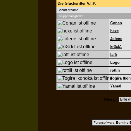
Die Glücksritter V.I.P.
Benutzername
Gruppenmitglieder
Conan
hexe
Jolene
kr3ck1
laffi
Logo
rottili
Togira Iko
Yamal
Gehe zu:
Forensoftware:
Burning B