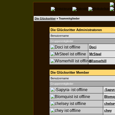
Die Glücksritter
» Teammitglieder
Die Glücksritter Administratoren
Benutzername
Gruppenmitglieder
Doci
MrSteel
Wismerhill
Die Glücksritter Member
Benutzername
Gruppenmitglieder
-Sapyr
Blomq
chelse
chey