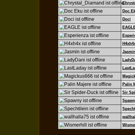
Chryst
Doc E
Doci
EAGL
Esperi
H4xh4
Jasmi
LadyD
LastLa
Magic
Palin 
Sir Sp
Spawn
Specht
wallha
Wismer