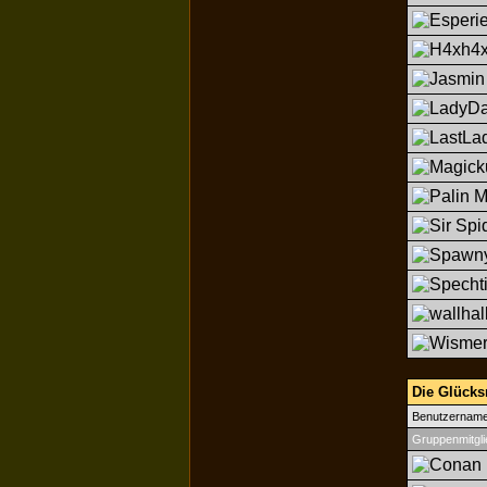
Die Glücksri
Benutzernam
Gruppenmitgli