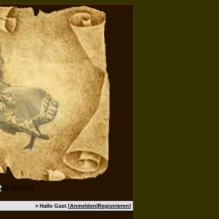
» Hallo Gast [
Anmelden
|
Registrieren
]