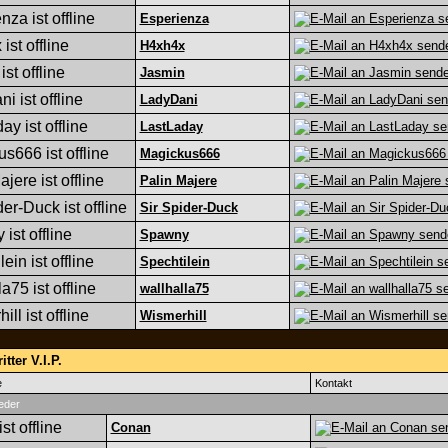
Esperienza
H4xh4x
Jasmin
LadyDani
LastLaday
Magickus666
Palin Majere
Sir Spider-Duck
Spawny
Spechtilein
wallhalla75
Wismerhill
tter V.I.P.
e
Kontakt
eder
Conan