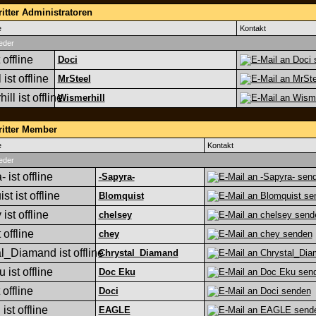
itter Administratoren
e
Kontakt
eder
Doci
MrSteel
Wismerhill
ritter Member
e
Kontakt
eder
-Sapyra-
Blomquist
chelsey
chey
Chrystal_Diamand
Doc Eku
Doci
EAGLE