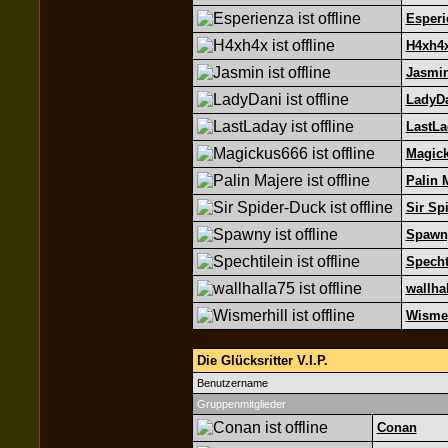
Esperi
H4xh4
Jasmi
LadyD
LastLa
Magic
Palin 
Sir Sp
Spawn
Specht
wallha
Wismer
Die Glücksritter V.I.P.
Benutzername
Gruppenmitglieder
Conan