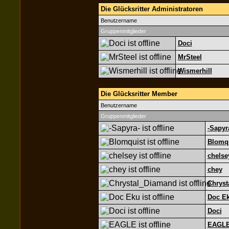
Die Glücksritter Administratoren
Benutzername
Gruppenmitglieder
Doci
MrSteel
Wismerhill
Die Glücksritter Member
Benutzername
Gruppenmitglieder
-Sapyr
Blomq
chelse
chey
Chryst
Doc E
Doci
EAGL