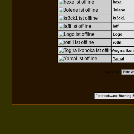
hexe
Jolene
kr3ck1
laffi
Logo
rottili
Togira Iko
Yamal
Gehe zu:
Forensoftware:
Burning B