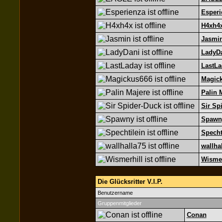
Esperi
H4xh4
Jasmi
LadyD
LastLa
Magic
Palin 
Sir Sp
Spawn
Specht
wallha
Wismer
Die Glücksritter V.I.P.
Benutzername
Gruppenmitglieder
Conan