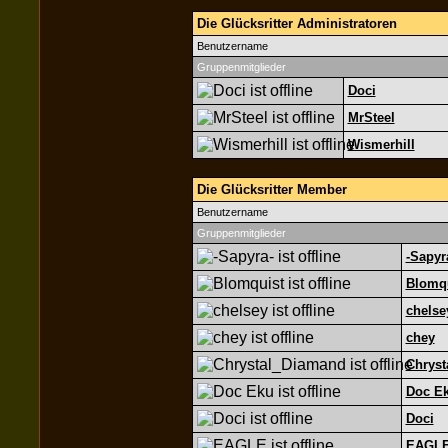
Die Glücksritter Administratoren
Benutzername
Gruppenmitglieder
Doci
MrSteel
Wismerhill
Die Glücksritter Member
Benutzername
Gruppenmitglieder
-Sapyr
Blomq
chelse
chey
Chryst
Doc E
Doci
EAGL