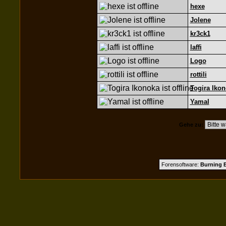
hexe
Jolene
kr3ck1
laffi
Logo
rottili
Togira Iko
Yamal
Gehe zu:
Forensoftware:
Burning B