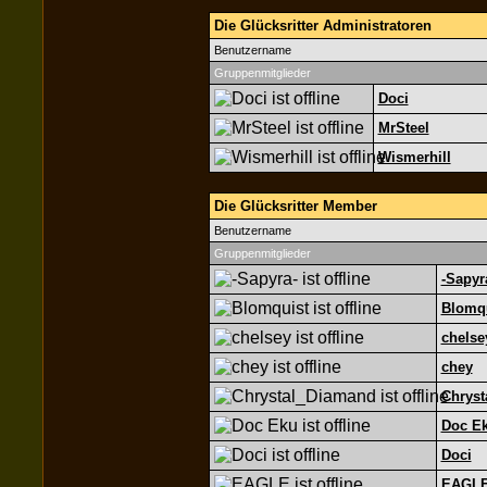
Die Glücksritter Administratoren
Benutzername
Gruppenmitglieder
Doci
MrSteel
Wismerhill
Die Glücksritter Member
Benutzername
Gruppenmitglieder
-Sapyr
Blomq
chelse
chey
Chryst
Doc E
Doci
EAGL