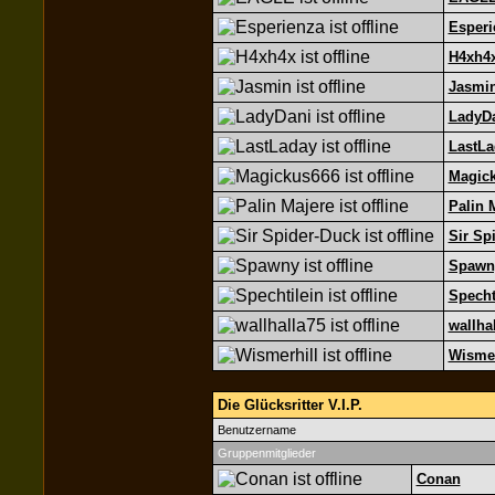
Esperi
H4xh4
Jasmi
LadyD
LastLa
Magic
Palin 
Sir Sp
Spawn
Specht
wallha
Wismer
Die Glücksritter V.I.P.
Benutzername
Gruppenmitglieder
Conan