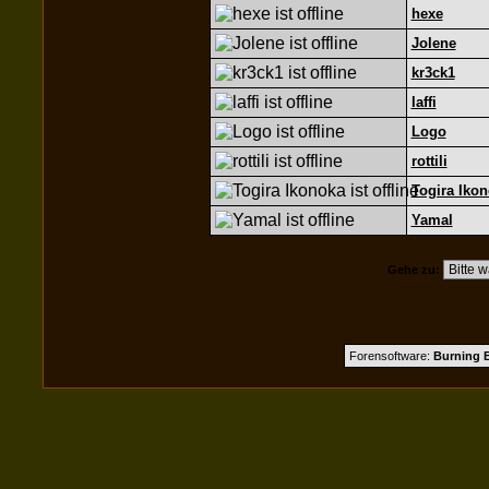
hexe
Jolene
kr3ck1
laffi
Logo
rottili
Togira Iko
Yamal
Gehe zu:
Forensoftware:
Burning B