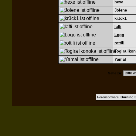
hexe
Jolene
kr3ck1
laffi
Logo
rottili
Togira Iko
Yamal
Gehe zu:
Forensoftware:
Burning B