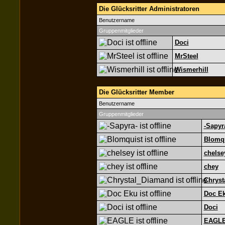
Die Glücksritter Administratoren
Benutzername
Gruppenmitglieder
Doci
MrSteel
Wismerhill
Die Glücksritter Member
Benutzername
Gruppenmitglieder
-Sapyr
Blomq
chelse
chey
Chryst
Doc E
Doci
EAGL