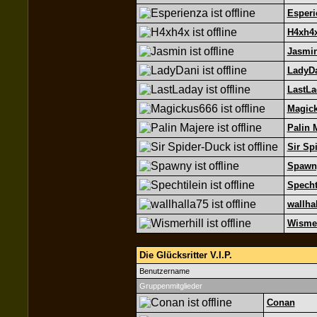
Esperi
H4xh4
Jasmi
LadyD
LastLa
Magic
Palin 
Sir Sp
Spawn
Specht
wallha
Wismer
Die Glücksritter V.I.P.
Benutzername
Gruppenmitglieder
Conan