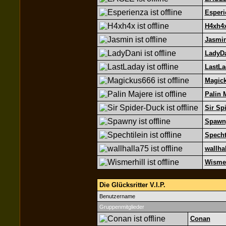
Esperi
H4xh4
Jasmi
LadyD
LastLa
Magic
Palin 
Sir Sp
Spawn
Specht
wallha
Wismer
Die Glücksritter V.I.P.
Benutzername
Gruppenmitglieder
Conan