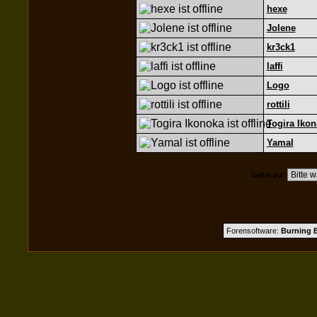
hexe
Jolene
kr3ck1
laffi
Logo
rottili
Togira Iko
Yamal
Gehe zu:
Forensoftware:
Burning B