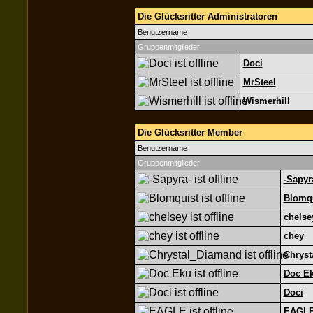
Die Glücksritter Administratoren
Benutzername
Gruppenmitglieder
Doci
MrSteel
Wismerhill
Die Glücksritter Member
Benutzername
Gruppenmitglieder
-Sapyr
Blomq
chelse
chey
Chryst
Doc E
Doci
EAGL