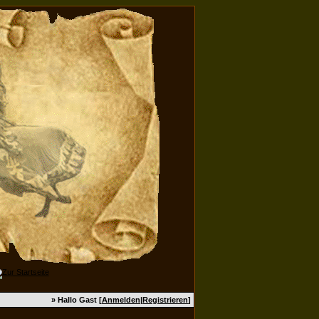
» Hallo Gast [
Anmelden
|
Registrieren
]