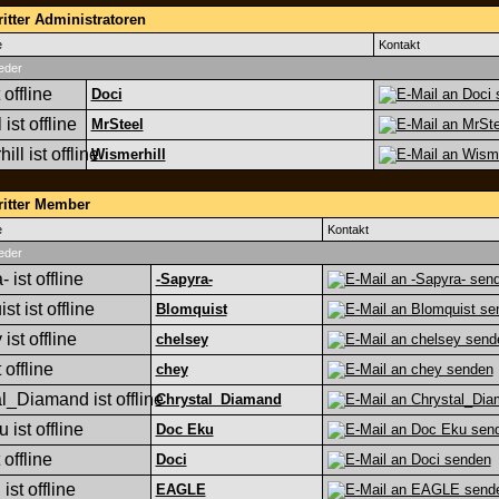
itter Administratoren
e
Kontakt
eder
Doci
MrSteel
Wismerhill
ritter Member
e
Kontakt
eder
-Sapyra-
Blomquist
chelsey
chey
Chrystal_Diamand
Doc Eku
Doci
EAGLE