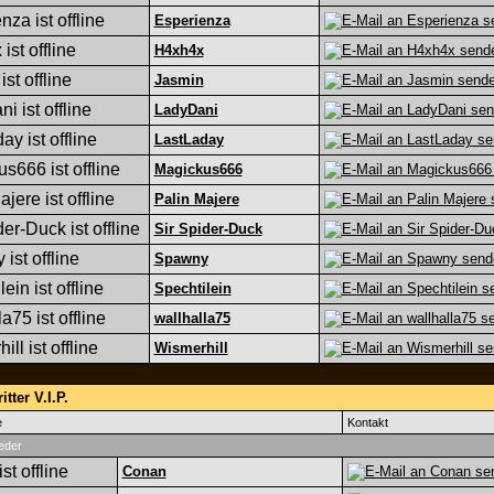
Esperienza
H4xh4x
Jasmin
LadyDani
LastLaday
Magickus666
Palin Majere
Sir Spider-Duck
Spawny
Spechtilein
wallhalla75
Wismerhill
tter V.I.P.
e
Kontakt
eder
Conan