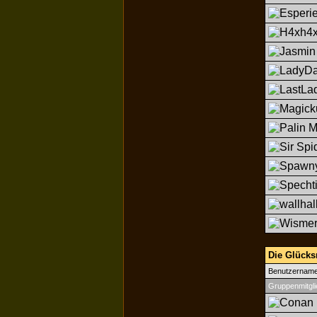
Die Glücksri
Benutzernam
Gruppenmitgli