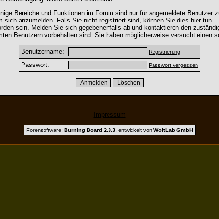
nige Bereiche und Funktionen im Forum sind nur für angemeldete Benutzer zu
um sich anzumelden.
Falls Sie nicht registriert sind, können Sie dies hier tun
.
rden sein. Melden Sie sich gegebenenfalls ab und kontaktieren den zuständig
mten Benutzern vorbehalten sind. Sie haben möglicherweise versucht einen so
Benutzername:
Registrierung
Passwort:
Passwort vergessen
Impressum
Forensoftware:
Burning Board 2.3.3
, entwickelt von
WoltLab GmbH