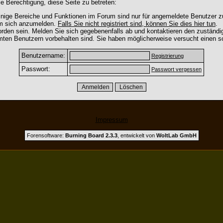
e Berechtigung, diese Seite zu betreten:
nige Bereiche und Funktionen im Forum sind nur für angemeldete Benutzer zu
um sich anzumelden.
Falls Sie nicht registriert sind, können Sie dies hier tun
.
rden sein. Melden Sie sich gegebenenfalls ab und kontaktieren den zuständig
mten Benutzern vorbehalten sind. Sie haben möglicherweise versucht einen so
Benutzername:
Registrierung
Passwort:
Passwort vergessen
Impressum
Forensoftware:
Burning Board 2.3.3
, entwickelt von
WoltLab GmbH