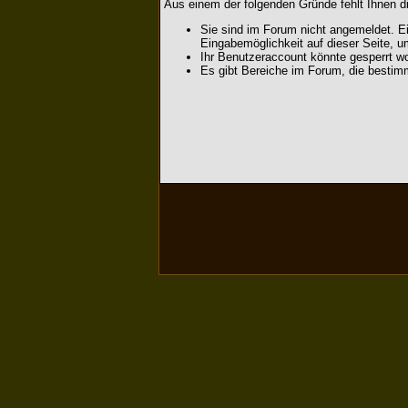
Aus einem der folgenden Gründe fehlt Ihnen di
Sie sind im Forum nicht angemeldet. Ei
Eingabemöglichkeit auf dieser Seite, 
Ihr Benutzeraccount könnte gesperrt wo
Es gibt Bereiche im Forum, die bestim