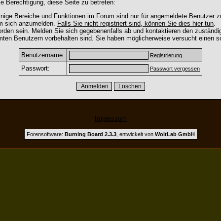
e Berechtigung, diese Seite zu betreten:
nige Bereiche und Funktionen im Forum sind nur für angemeldete Benutzer zu
um sich anzumelden.
Falls Sie nicht registriert sind, können Sie dies hier tun
.
rden sein. Melden Sie sich gegebenenfalls ab und kontaktieren den zuständig
mten Benutzern vorbehalten sind. Sie haben möglicherweise versucht einen so
Benutzername:
Registrierung
Passwort:
Passwort vergessen
Impressum
Forensoftware:
Burning Board 2.3.3
, entwickelt von
WoltLab GmbH