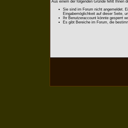
Aus einem der folgenden Gründe fehlt Ihnen di
Sie sind im Forum nicht angemeldet. Ei
Eingabemöglichkeit auf dieser Seite, 
Ihr Benutzeraccount könnte gesperrt wo
Es gibt Bereiche im Forum, die bestim