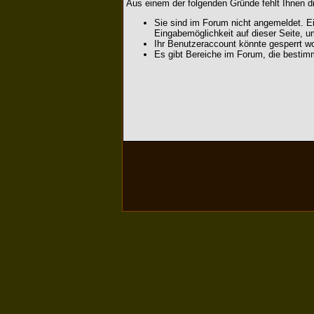
Aus einem der folgenden Gründe fehlt Ihnen di
Sie sind im Forum nicht angemeldet. Ei
Eingabemöglichkeit auf dieser Seite, 
Ihr Benutzeraccount könnte gesperrt wo
Es gibt Bereiche im Forum, die bestim