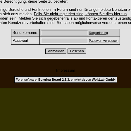
e Berechtigung, diese Seite zu betreten:
nige Bereiche und Funktionen im Forum sind nur für angemeldete Benutzer zu
um sich anzumelden.
Falls Sie nicht registriert sind, können Sie dies hier tun
.
rden sein. Melden Sie sich gegebenenfalls ab und kontaktieren den zuständig
mten Benutzern vorbehalten sind. Sie haben möglicherweise versucht einen so
Benutzername:
Registrierung
Passwort:
Passwort vergessen
Impressum
Forensoftware:
Burning Board 2.3.3
, entwickelt von
WoltLab GmbH