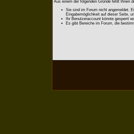
Aus einem der folgenden Gründe fehlt Ihnen di
Sie sind im Forum nicht angemeldet. Ei
Eingabemöglichkeit auf dieser Seite, 
Ihr Benutzeraccount könnte gesperrt wo
Es gibt Bereiche im Forum, die bestim