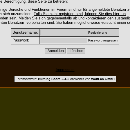
e Berechtigung, diese Seite zu betreten:
nige Bereiche und Funktionen im Forum sind nur für angemeldete Benutzer zu
um sich anzumelden.
Falls Sie nicht registriert sind, können Sie dies hier tun
.
rden sein. Melden Sie sich gegebenenfalls ab und kontaktieren den zuständig
mten Benutzern vorbehalten sind. Sie haben möglicherweise versucht einen so
Benutzername:
Registrierung
Passwort:
Passwort vergessen
Impressum
Forensoftware:
Burning Board 2.3.3
, entwickelt von
WoltLab GmbH