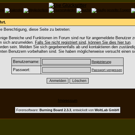
hrt.
e Berechtigung, diese Seite zu betreten:
nige Bereiche und Funktionen im Forum sind nur für angemeldete Benutzer zu
um sich anzumelden.
Falls Sie nicht registriert sind, können Sie dies hier tun
.
rden sein. Melden Sie sich gegebenenfalls ab und kontaktieren den zuständig
mten Benutzern vorbehalten sind. Sie haben möglicherweise versucht einen so
Benutzername:
Registrierung
Passwort:
Passwort vergessen
Impressum
Forensoftware:
Burning Board 2.3.3
, entwickelt von
WoltLab GmbH