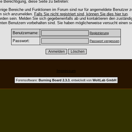
e Berechtigung, diese Seite zu betreten:
nige Bereiche und Funktionen im Forum sind nur für angemeldete Benutzer zu
um sich anzumelden.
Falls Sie nicht registriert sind, können Sie dies hier tun
.
rden sein. Melden Sie sich gegebenenfalls ab und kontaktieren den zuständig
mten Benutzern vorbehalten sind. Sie haben möglicherweise versucht einen so
Benutzername:
Registrierung
Passwort:
Passwort vergessen
Impressum
Forensoftware:
Burning Board 2.3.3
, entwickelt von
WoltLab GmbH