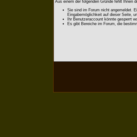
Aus einem der folgenden Gründe fehlt Ihnen di
Sie sind im Forum nicht angemeldet. Ei
Eingabemöglichkeit auf dieser Seite, 
Ihr Benutzeraccount könnte gesperrt wo
Es gibt Bereiche im Forum, die bestim