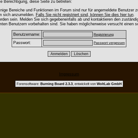
e Berechtigung, diese Seite zu betreten:
nige Bereiche und Funktionen im Forum sind nur für angemeldete Benutzer zu
um sich anzumelden.
Falls Sie nicht registriert sind, können Sie dies hier tun
.
rden sein. Melden Sie sich gegebenenfalls ab und kontaktieren den zuständig
mten Benutzern vorbehalten sind. Sie haben möglicherweise versucht einen so
Benutzername:
Registrierung
Passwort:
Passwort vergessen
Impressum
Forensoftware:
Burning Board 2.3.3
, entwickelt von
WoltLab GmbH