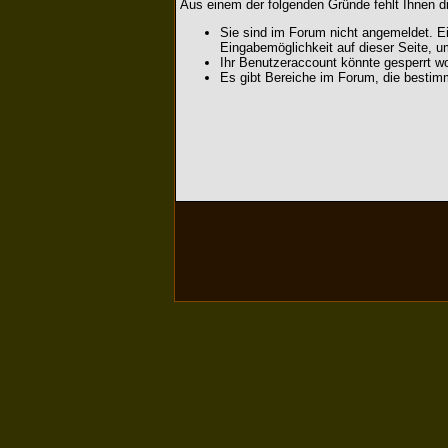
Aus einem der folgenden Gründe fehlt Ihnen di
Sie sind im Forum nicht angemeldet. Ei
Eingabemöglichkeit auf dieser Seite, 
Ihr Benutzeraccount könnte gesperrt wo
Es gibt Bereiche im Forum, die bestim