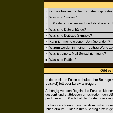
»
Gibt es bestimmte Textformatierungscodes,
»
Was sind Smilies?
»
BBCode Schnellauswahl und klickbare Smil
»
Was sind Dateianhänge?
»
Was sind Beitrags-Symbole?
»
Kann ich meine eigenen Beiträge ändern?
»
Warum werden in meinem Beitrag Worte ze
»
Was ist eine E-Mail-Benachrichtigung?
»
Was sind Präfixe?
Gibt es
In den meisten Fällen enthalten Ihre Beiträg
Beispiel) fett oder kursiv anzeigen.
Abhängig von den Regeln des Forums, können
gesperrt und stattdessen entschieden, den BB
produzieren. BBCode hat den Vorteil, dass er
Es kann auch sein, dass der Administrator di
Ihnen erlaubt, Bilder in Ihren Beitrag einzufüge