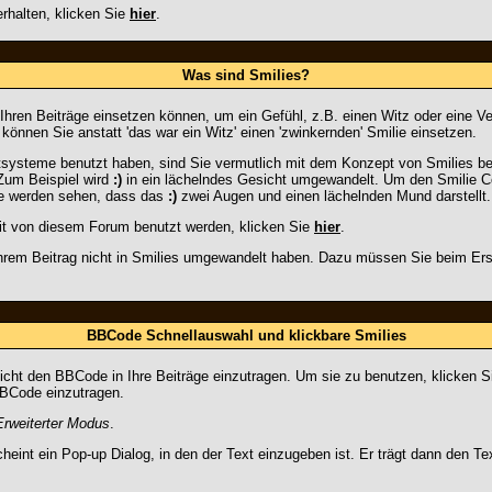
halten, klicken Sie
hier
.
Was sind Smilies?
in Ihren Beiträge einsetzen können, um ein Gefühl, z.B. einen Witz oder eine V
nnen Sie anstatt 'das war ein Witz' einen 'zwinkernden' Smilie einsetzen.
systeme benutzt haben, sind Sie vermutlich mit dem Konzept von Smilies be
Zum Beispiel wird
:)
in ein lächelndes Gesicht umgewandelt. Um den Smilie C
Sie werden sehen, dass das
:)
zwei Augen und einen lächelnden Mund darstellt.
eit von diesem Forum benutzt werden, klicken Sie
hier
.
Ihrem Beitrag nicht in Smilies umgewandelt haben. Dazu müssen Sie beim Ers
BBCode Schnellauswahl und klickbare Smilies
leicht den BBCode in Ihre Beiträge einzutragen. Um sie zu benutzen, klicken 
BBCode einzutragen.
Erweiterter Modus
.
eint ein Pop-up Dialog, in den der Text einzugeben ist. Er trägt dann den 