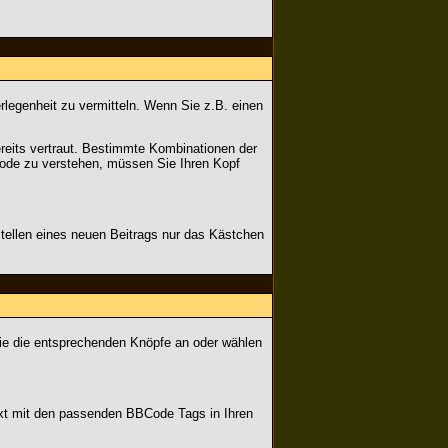
erlegenheit zu vermitteln. Wenn Sie z.B. einen
reits vertraut. Bestimmte Kombinationen der
ode zu verstehen, müssen Sie Ihren Kopf
tellen eines neuen Beitrags nur das Kästchen
Sie die entsprechenden Knöpfe an oder wählen
Text mit den passenden BBCode Tags in Ihren