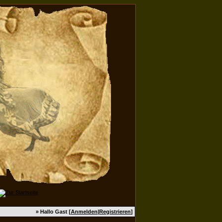
» Hallo Gast [
Anmelden
|
Registrieren
]