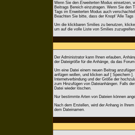
Wenn Sie den
Erweiterten
Modus einsetzen, wi
Beitrags Bereich einzutragen. Wenn Sie den 
Tags im Erweiterten Modus auch verschachte
Beachten Sie bitte, dass der Knopf 'Alle Tags 
Um die klickbaren Smilies zu benutzen, klicke
um auf die volle Liste von Smilies zuzugreifen
Der Administrator kann Ihnen erlauben, Anhäng
der Dateigröße für die Anhänge, da das Forum 
Um eine Datei einem neuen Beitrag anzufügen, 
anfügen wollen, und klicken auf [ Speichern ]
Internetverbindung und der Größe der hochzul
zum Hinzufügen von Dateianhängen. Falls der 
Datei wieder löschen.
Nur bestimmte Arten von Dateien können angef
Nach dem Erstellen, wird der Anhang in Ihrem 
dem Dateinamen.