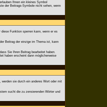
erlauben Ihnen ein kleines Symbol
iste der Beitrags-Symbole nicht sehen, wenn
r diese Funktion sperren kann, wenn er es
er Beitrag der einzige im Thema ist, kann
ass Sie Ihren Beitrag bearbeitet haben.
itet haben erscheint dann möglicherweise
, werden sie durch ein anderes Wort oder mit
ystem sucht die zu zensierenden Wörter und