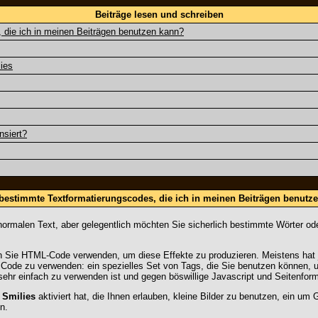
Beiträge lesen und schreiben
 die ich in meinen Beiträgen benutzen kann?
ies
nsiert?
 bestimmte Textformatierungscodes, die ich in meinen Beiträgen benutz
e normalen Text, aber gelegentlich möchten Sie sicherlich bestimmte Wörter o
 Sie HTML-Code verwenden, um diese Effekte zu produzieren. Meistens hat 
Code zu verwenden: ein spezielles Set von Tags, die Sie benutzen können, u
 sehr einfach zu verwenden ist und gegen böswillige Javascript und Seitenfor
e
Smilies
aktiviert hat, die Ihnen erlauben, kleine Bilder zu benutzen, ein um
n.