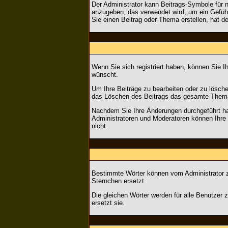
Der Administrator kann Beitrags-Symbole für 
anzugeben, das verwendet wird, um ein Gefühl 
Sie einen Beitrag oder Thema erstellen, hat de
Wenn Sie sich registriert haben, können Sie I
wünscht.
Um Ihre Beiträge zu bearbeiten oder zu lösche
das Löschen des Beitrags das gesamte Them
Nachdem Sie Ihre Änderungen durchgeführt hab
Administratoren und Moderatoren können Ihre 
nicht.
Bestimmte Wörter können vom Administrator ze
Sternchen ersetzt.
Die gleichen Wörter werden für alle Benutzer
ersetzt sie.