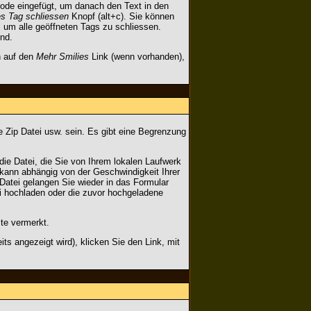
ode eingefügt, um danach den Text in den
es Tag schliessen
Knopf (alt+c). Sie können
 um alle geöffneten Tags zu schliessen.
ind.
n auf den
Mehr Smilies
Link (wenn vorhanden),
e Zip Datei usw. sein. Es gibt eine Begrenzung
die Datei, die Sie von Ihrem lokalen Laufwerk
 kann abhängig von der Geschwindigkeit Ihrer
Datei gelangen Sie wieder in das Formular
ei hochladen oder die zuvor hochgeladene
te vermerkt.
s angezeigt wird), klicken Sie den Link, mit