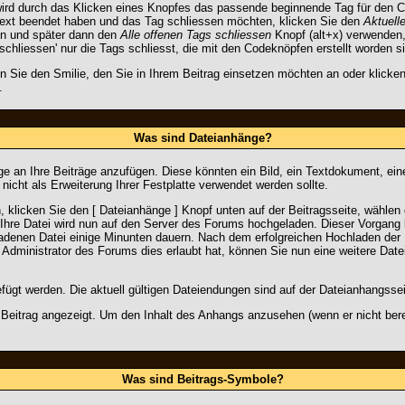
rd durch das Klicken eines Knopfes das passende beginnende Tag für den C
Text beendet haben und das Tag schliessen möchten, klicken Sie den
Aktuell
ln und später dann den
Alle offenen Tags schliessen
Knopf (alt+x) verwenden,
schliessen' nur die Tags schliesst, die mit den Codeknöpfen erstellt worden s
n Sie den Smilie, den Sie in Ihrem Beitrag einsetzen möchten an oder klicke
.
Was sind Dateianhänge?
e an Ihre Beiträge anzufügen. Diese könnten ein Bild, ein Textdokument, ein
nicht als Erweiterung Ihrer Festplatte verwendet werden sollte.
klicken Sie den [ Dateianhänge ] Knopf unten auf der Beitragsseite, wählen 
. Ihre Datei wird nun auf den Server des Forums hochgeladen. Dieser Vorgang
adenen Datei einige Minunten dauern. Nach dem erfolgreichen Hochladen der 
Administrator des Forums dies erlaubt hat, können Sie nun eine weitere Dat
ügt werden. Die aktuell gültigen Dateiendungen sind auf der Dateianhangssei
Beitrag angezeigt. Um den Inhalt des Anhangs anzusehen (wenn er nicht bereit
Was sind Beitrags-Symbole?