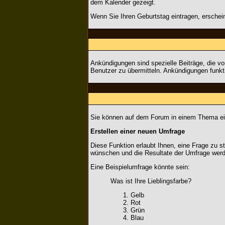
dem Kalender gezeigt.
Wenn Sie Ihren Geburtstag eintragen, erschei
Ankündigungen sind spezielle Beiträge, die vo
Benutzer zu übermitteln. Ankündigungen funkt
Sie können auf dem Forum in einem Thema eine
Erstellen einer neuen Umfrage
Diese Funktion erlaubt Ihnen, eine Frage zu 
wünschen und die Resultate der Umfrage wer
Eine Beispielumfrage könnte sein:
Was ist Ihre Lieblingsfarbe?
Gelb
Rot
Grün
Blau