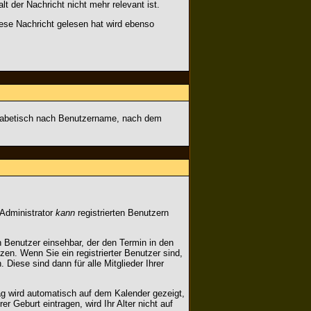
t der Nachricht nicht mehr relevant ist.
ese Nachricht gelesen hat wird ebenso
alphabetisch nach Benutzername, nach dem
 Administrator
kann
registrierten Benutzern
n Benutzer einsehbar, der den Termin in den
en. Wenn Sie ein registrierter Benutzer sind,
Diese sind dann für alle Mitglieder Ihrer
ag wird automatisch auf dem Kalender gezeigt,
 Geburt eintragen, wird Ihr Alter nicht auf