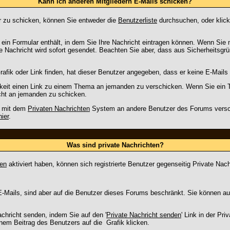
Kann ich anderen Mitgliedern E-Mails schicken?
r zu schicken, können Sie entweder die
Benutzerliste
durchsuchen, oder klic
 ein Formular enthält, in dem Sie Ihre Nachricht eintragen können. Wenn Sie m
re Nachricht wird sofort gesendet. Beachten Sie aber, dass aus Sicherheitsg
rafik oder Link finden, hat dieser Benutzer angegeben, dass er keine E-Mail
ichkeit einen Link zu einem Thema an jemanden zu verschicken. Wenn Sie ein
icht an jemanden zu schicken.
n mit dem
Privaten Nachrichten
System an andere Benutzer des Forums versch
hier
.
Was sind private Nachrichten?
ten
aktiviert haben, können sich registrierte Benutzer gegenseitig Private Nac
 E-Mails, sind aber auf die Benutzer dieses Forums beschränkt. Sie können a
chricht senden, indem Sie auf den '
Private Nachricht senden
' Link in der Pr
einem Beitrag des Benutzers auf die
Grafik klicken.