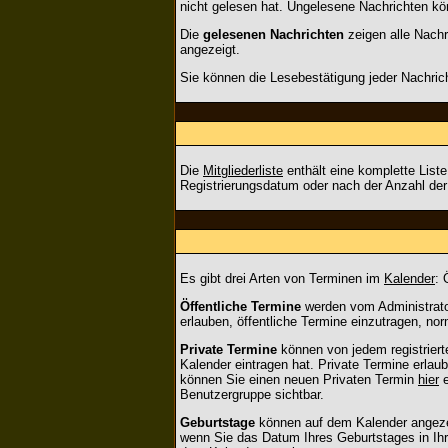
nicht gelesen hat. Ungelesene Nachrichten könn
Die
gelesenen Nachrichten
zeigen alle Nachr
angezeigt.
Sie können die Lesebestätigung jeder Nachric
Die
Mitgliederliste
enthält eine komplette List
Registrierungsdatum oder nach der Anzahl der B
Es gibt drei Arten von Terminen im
Kalender
: 
Öffentliche Termine
werden vom Administrator
erlauben, öffentliche Termine einzutragen, norm
Private Termine
können von jedem registrierte
Kalender eintragen hat. Private Termine erlau
können Sie einen neuen Privaten Termin
hier
e
Benutzergruppe sichtbar.
Geburtstage
können auf dem Kalender angezeig
wenn Sie das Datum Ihres Geburtstages in Ihre