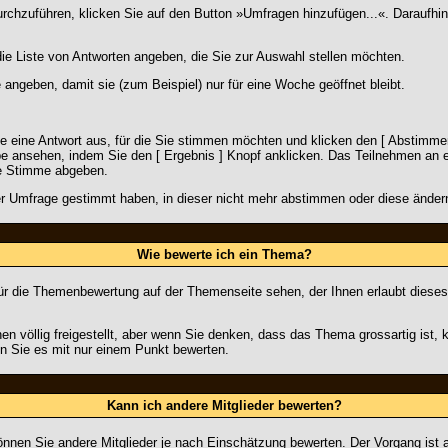
zuführen, klicken Sie auf den Button »Umfragen hinzufügen...«. Daraufhin ö
ie Liste von Antworten angeben, die Sie zur Auswahl stellen möchten.
 angeben, damit sie (zum Beispiel) nur für eine Woche geöffnet bleibt.
 eine Antwort aus, für die Sie stimmen möchten und klicken den [ Abstimmen
 ansehen, indem Sie den [ Ergebnis ] Knopf anklicken. Das Teilnehmen an eine
e Stimme abgeben.
er Umfrage gestimmt haben, in dieser nicht mehr abstimmen oder diese ändern,
Wie bewerte ich ein Thema?
ür die Themenbewertung auf der Themenseite sehen, der Ihnen erlaubt dieses
en völlig freigestellt, aber wenn Sie denken, dass das Thema grossartig ist
en Sie es mit nur einem Punkt bewerten.
Kann ich andere Mitglieder bewerten?
 können Sie andere Mitglieder je nach Einschätzung bewerten. Der Vorgang ist