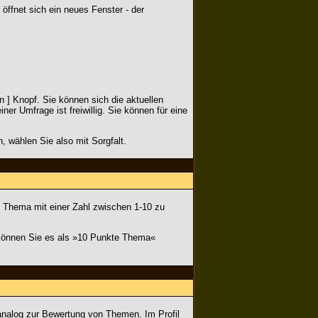
ffnet sich ein neues Fenster - der
 ] Knopf. Sie können sich die aktuellen
r Umfrage ist freiwillig. Sie können für eine
 wählen Sie also mit Sorgfalt.
 Thema mit einer Zahl zwischen 1-10 zu
, können Sie es als »10 Punkte Thema«
 analog zur Bewertung von Themen. Im Profil