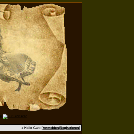
» Hallo Gast [
Anmelden
|
Registrieren
]