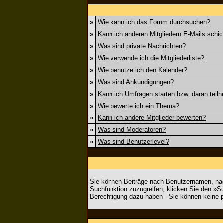
»
Wie kann ich das Forum durchsuchen?
»
Kann ich anderen Mitgliedern E-Mails schi
»
Was sind private Nachrichten?
»
Wie verwende ich die Mitgliederliste?
»
Wie benutze ich den Kalender?
»
Was sind Ankündigungen?
»
Kann ich Umfragen starten bzw. daran teil
»
Wie bewerte ich ein Thema?
»
Kann ich andere Mitglieder bewerten?
»
Was sind Moderatoren?
»
Was sind Benutzerlevel?
Sie können Beiträge nach Benutzernamen, nac
Suchfunktion zuzugreifen, klicken Sie den »S
Berechtigung dazu haben - Sie können keine p