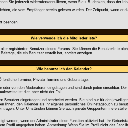
en Sie jederzeit widerrufen/annullieren, wenn Sie z.B. denken, dass der Inhal
ichten, die vom Empfänger bereits gelesen wurden. Der Zeitpunkt, wann er di
ht beenden.
Wie verwende ich die Mitgliederliste?
e aller registrierten Benutzer dieses Forums. Sie können die Benutzerliste 
eiträge, die ein Benutzer erstellt hat, sortiert anzeigen.
Wie benutze ich den Kalender?
Öffentliche Termine, Private Termine und Geburtstage.
 oder von den Moderatoren eingetragen und sind durch jeden einsehbar. Der
alerweise ist dies aber nicht der Fall.
n Benutzer eingetragen und bearbeitet werden. Sie sind nur für den jeweilige
ben Ihnen, den Kalender als Ihr eigenes persönliches Onlinetagebuch zu benutz
intragen. Unter Umständen können Sie auch private Gruppentermine erstellen. 
t werden, wenn der Administrator diese Funktion aktiviert hat. Ihr Geburtst
m Profil angegeben haben. Anmerkung: Wenn Sie im Profil nicht das Jahr Ihrer