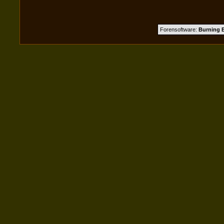
Forensoftware:
Burning B