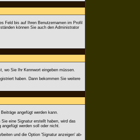
edes Feld bis auf Ihren Benutzernamen im Profil
Umständen können Sie auch den Administrator
 ist, wo Sie Ihr Kennwort eingeben müssen.
gistriert haben. Dann bekommen Sie weitere
r Beiträge angefügt werden kann.
Sie eine Signatur erstellt haben, wird das
 angefügt werden soll oder nicht.
beiten und die Option 'Signatur anzeigen' ab-