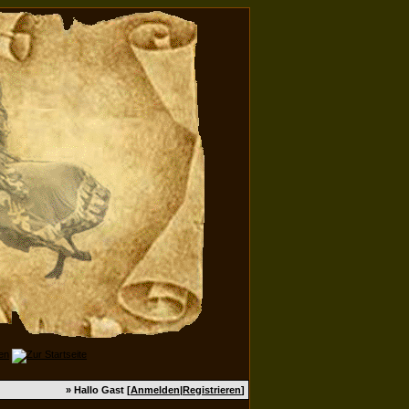
» Hallo Gast [
Anmelden
|
Registrieren
]