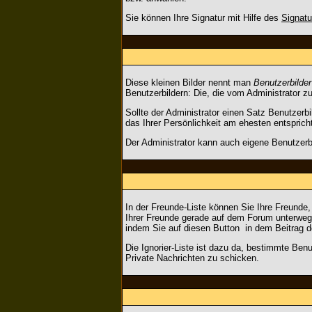
Sie können Ihre Signatur mit Hilfe des
Signatu
Diese kleinen Bilder nennt man
Benutzerbilder
Benutzerbildern: Die, die vom Administrator z
Sollte der Administrator einen Satz Benutzerb
das Ihrer Persönlichkeit am ehesten entsprich
Der Administrator kann auch eigene Benutzerb
In der Freunde-Liste können Sie Ihre Freunde
Ihrer Freunde gerade auf dem Forum unterwegs
indem Sie auf diesen Button
in dem Beitrag d
Die Ignorier-Liste ist dazu da, bestimmte Benu
Private Nachrichten zu schicken.