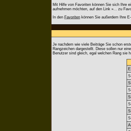
Mit Hilfe von Favoriten können Sie sich Ihre 
aufnehmen möchten, auf den Link »... zu Favo
In den
Favoriten
können Sie außerdem Ihre E-M
Je nachdem wie viele Beiträge Sie schon ers
Rangzeichen dargestellt. Diese sollen nur eine
Benutzer sind gleich, egal welchen Rang sie h
E
S
S
S
S
S
S
S
A