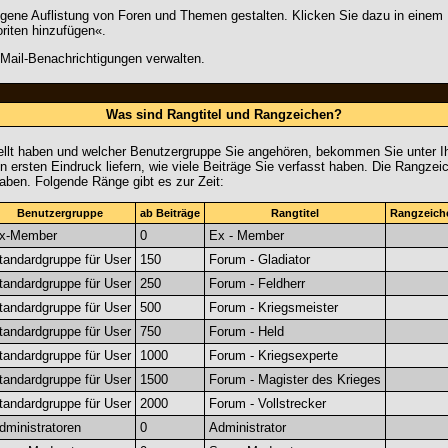
eigene Auflistung von Foren und Themen gestalten. Klicken Sie dazu in einem
riten hinzufügen«.
ail-Benachrichtigungen verwalten.
Was sind Rangtitel und Rangzeichen?
tellt haben und welcher Benutzergruppe Sie angehören, bekommen Sie unter 
n ersten Eindruck liefern, wie viele Beiträge Sie verfasst haben. Die Rangzei
aben. Folgende Ränge gibt es zur Zeit:
Benutzergruppe
ab Beiträge
Rangtitel
Rangzeich
x-Member
0
Ex - Member
tandardgruppe für User
150
Forum - Gladiator
tandardgruppe für User
250
Forum - Feldherr
tandardgruppe für User
500
Forum - Kriegsmeister
tandardgruppe für User
750
Forum - Held
tandardgruppe für User
1000
Forum - Kriegsexperte
tandardgruppe für User
1500
Forum - Magister des Krieges
tandardgruppe für User
2000
Forum - Vollstrecker
dministratoren
0
Administrator