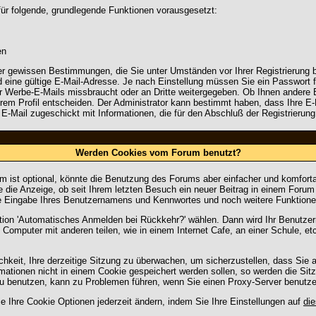
für folgende, grundlegende Funktionen vorausgesetzt:
en
 aber gewissen Bestimmungen, die Sie unter Umständen vor Ihrer Registrierun
d eine gültige E-Mail-Adresse. Je nach Einstellung müssen Sie ein Passwort
für Werbe-E-Mails missbraucht oder an Dritte weitergegeben. Ob Ihnen ander
Ihrem Profil entscheiden. Der Administrator kann bestimmt haben, dass Ihre E
e E-Mail zugeschickt mit Informationen, die für den Abschluß der Registrierung
Werden Cookies vom Forum benutzt?
 ist optional, könnte die Benutzung des Forums aber einfacher und komfort
 die Anzeige, ob seit Ihrem letzten Besuch ein neuer Beitrag in einem Forum 
e Eingabe Ihres Benutzernamens und Kennwortes und noch weitere Funktione
ption 'Automatisches Anmelden bei Rückkehr?' wählen. Dann wird Ihr Benutz
 Computer mit anderen teilen, wie in einem Internet Cafe, an einer Schule, et
hkeit, Ihre derzeitige Sitzung zu überwachen, um sicherzustellen, dass Sie 
ationen nicht in einem Cookie gespeichert werden sollen, so werden die Sit
zu benutzen, kann zu Problemen führen, wenn Sie einen Proxy-Server benutze
e Ihre Cookie Optionen jederzeit ändern, indem Sie Ihre Einstellungen auf
die