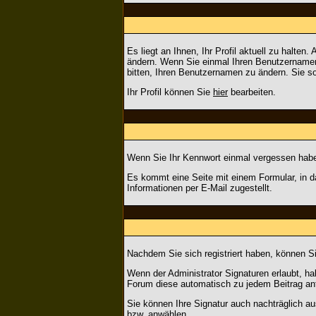
Es liegt an Ihnen, Ihr Profil aktuell zu halte
ändern. Wenn Sie einmal Ihren Benutzernamen 
bitten, Ihren Benutzernamen zu ändern. Sie s
Ihr Profil können Sie
hier
bearbeiten.
Wenn Sie Ihr Kennwort einmal vergessen haben
Es kommt eine Seite mit einem Formular, in 
Informationen per E-Mail zugestellt.
Nachdem Sie sich registriert haben, können Si
Wenn der Administrator Signaturen erlaubt, hab
Forum diese automatisch zu jedem Beitrag anfü
Sie können Ihre Signatur auch nachträglich au
bzw. anwählen.