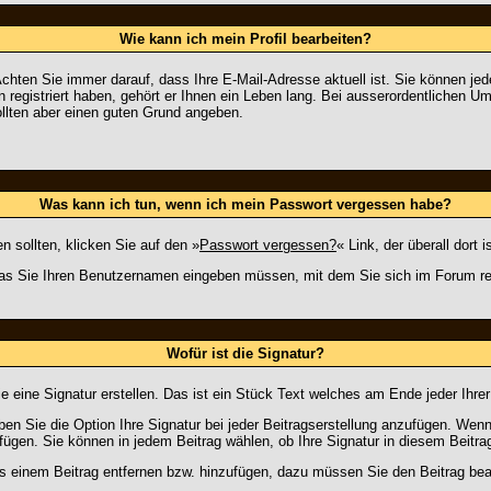
Wie kann ich mein Profil bearbeiten?
n. Achten Sie immer darauf, dass Ihre E-Mail-Adresse aktuell ist. Sie können j
registriert haben, gehört er Ihnen ein Leben lang. Bei ausserordentlichen 
ollten aber einen guten Grund angeben.
Was kann ich tun, wenn ich mein Passwort vergessen habe?
 sollten, klicken Sie auf den »
Passwort vergessen?
« Link, der überall dort
das Sie Ihren Benutzernamen eingeben müssen, mit dem Sie sich im Forum re
Wofür ist die Signatur?
e eine Signatur erstellen. Das ist ein Stück Text welches am Ende jeder Ihre
en Sie die Option Ihre Signatur bei jeder Beitragserstellung anzufügen. Wenn 
gen. Sie können in jedem Beitrag wählen, ob Ihre Signatur in diesem Beitrag
s einem Beitrag entfernen bzw. hinzufügen, dazu müssen Sie den Beitrag bear