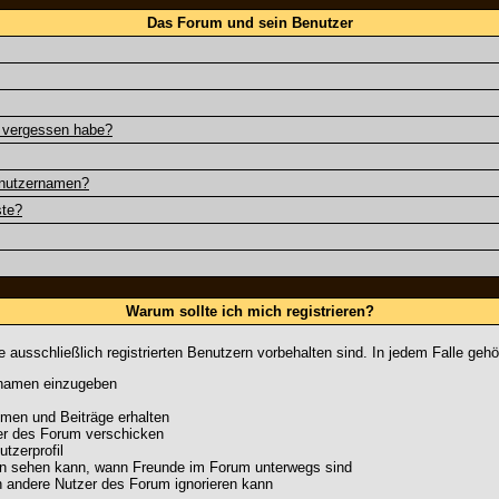
Das Forum und sein Benutzer
t vergessen habe?
enutzernamen?
ste?
Warum sollte ich mich registrieren?
 ausschließlich registrierten Benutzern vorbehalten sind. In jedem Falle geh
ernamen einzugeben
men und Beiträge erhalten
der des Forum verschicken
tzerprofil
 man sehen kann, wann Freunde im Forum unterwegs sind
man andere Nutzer des Forum ignorieren kann