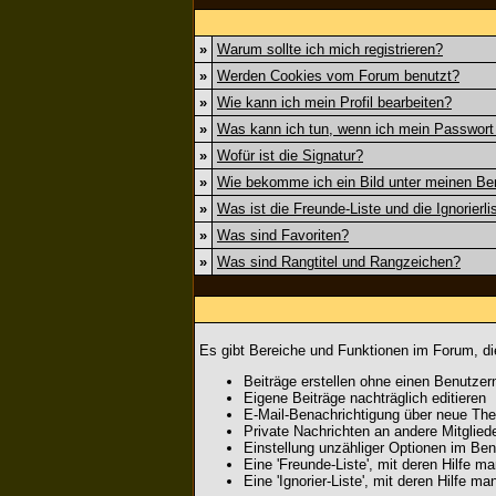
»
Warum sollte ich mich registrieren?
»
Werden Cookies vom Forum benutzt?
»
Wie kann ich mein Profil bearbeiten?
»
Was kann ich tun, wenn ich mein Passwor
»
Wofür ist die Signatur?
»
Wie bekomme ich ein Bild unter meinen B
»
Was ist die Freunde-Liste und die Ignorierli
»
Was sind Favoriten?
»
Was sind Rangtitel und Rangzeichen?
Es gibt Bereiche und Funktionen im Forum, die
Beiträge erstellen ohne einen Benutz
Eigene Beiträge nachträglich editieren
E-Mail-Benachrichtigung über neue The
Private Nachrichten an andere Mitglie
Einstellung unzähliger Optionen im Benu
Eine 'Freunde-Liste', mit deren Hilfe
Eine 'Ignorier-Liste', mit deren Hilfe 