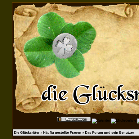
Die Glücksritter
»
Häufig gestellte Fragen
» Das Forum und sein Benutzer