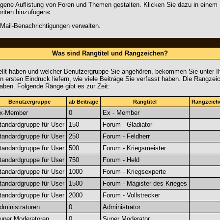
eigene Auflistung von Foren und Themen gestalten. Klicken Sie dazu in einem
riten hinzufügen«.
ail-Benachrichtigungen verwalten.
Was sind Rangtitel und Rangzeichen?
tellt haben und welcher Benutzergruppe Sie angehören, bekommen Sie unter 
n ersten Eindruck liefern, wie viele Beiträge Sie verfasst haben. Die Rangzei
aben. Folgende Ränge gibt es zur Zeit:
Benutzergruppe
ab Beiträge
Rangtitel
Rangzeich
x-Member
0
Ex - Member
tandardgruppe für User
150
Forum - Gladiator
tandardgruppe für User
250
Forum - Feldherr
tandardgruppe für User
500
Forum - Kriegsmeister
tandardgruppe für User
750
Forum - Held
tandardgruppe für User
1000
Forum - Kriegsexperte
tandardgruppe für User
1500
Forum - Magister des Krieges
tandardgruppe für User
2000
Forum - Vollstrecker
dministratoren
0
Administrator
uper Moderatoren
0
Super Moderator