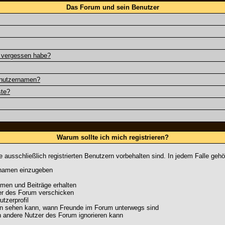
Das Forum und sein Benutzer
t vergessen habe?
enutzernamen?
ste?
Warum sollte ich mich registrieren?
 ausschließlich registrierten Benutzern vorbehalten sind. In jedem Falle geh
ernamen einzugeben
men und Beiträge erhalten
der des Forum verschicken
tzerprofil
 man sehen kann, wann Freunde im Forum unterwegs sind
man andere Nutzer des Forum ignorieren kann