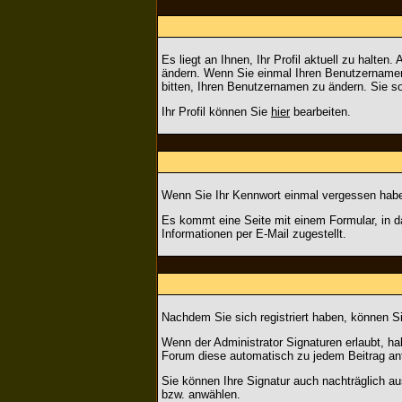
Es liegt an Ihnen, Ihr Profil aktuell zu halte
ändern. Wenn Sie einmal Ihren Benutzernamen 
bitten, Ihren Benutzernamen zu ändern. Sie s
Ihr Profil können Sie
hier
bearbeiten.
Wenn Sie Ihr Kennwort einmal vergessen haben
Es kommt eine Seite mit einem Formular, in 
Informationen per E-Mail zugestellt.
Nachdem Sie sich registriert haben, können Si
Wenn der Administrator Signaturen erlaubt, hab
Forum diese automatisch zu jedem Beitrag anfü
Sie können Ihre Signatur auch nachträglich au
bzw. anwählen.