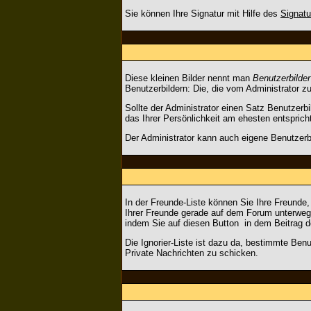
Sie können Ihre Signatur mit Hilfe des
Signatu
Diese kleinen Bilder nennt man
Benutzerbilder
Benutzerbildern: Die, die vom Administrator z
Sollte der Administrator einen Satz Benutzerb
das Ihrer Persönlichkeit am ehesten entsprich
Der Administrator kann auch eigene Benutzerb
In der Freunde-Liste können Sie Ihre Freunde
Ihrer Freunde gerade auf dem Forum unterwegs
indem Sie auf diesen Button
in dem Beitrag d
Die Ignorier-Liste ist dazu da, bestimmte Benu
Private Nachrichten zu schicken.