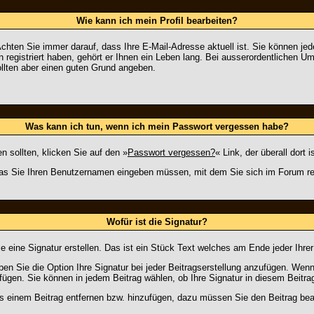
Wie kann ich mein Profil bearbeiten?
n. Achten Sie immer darauf, dass Ihre E-Mail-Adresse aktuell ist. Sie können j
registriert haben, gehört er Ihnen ein Leben lang. Bei ausserordentlichen 
ollten aber einen guten Grund angeben.
Was kann ich tun, wenn ich mein Passwort vergessen habe?
 sollten, klicken Sie auf den »
Passwort vergessen?
« Link, der überall dort
das Sie Ihren Benutzernamen eingeben müssen, mit dem Sie sich im Forum re
Wofür ist die Signatur?
e eine Signatur erstellen. Das ist ein Stück Text welches am Ende jeder Ihre
en Sie die Option Ihre Signatur bei jeder Beitragserstellung anzufügen. Wenn 
gen. Sie können in jedem Beitrag wählen, ob Ihre Signatur in diesem Beitrag
s einem Beitrag entfernen bzw. hinzufügen, dazu müssen Sie den Beitrag bear