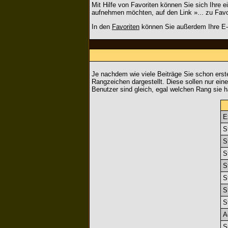
Mit Hilfe von Favoriten können Sie sich Ihre 
aufnehmen möchten, auf den Link »... zu Favo
In den
Favoriten
können Sie außerdem Ihre E-M
Je nachdem wie viele Beiträge Sie schon ers
Rangzeichen dargestellt. Diese sollen nur eine
Benutzer sind gleich, egal welchen Rang sie h
E
S
S
S
S
S
S
S
A
S