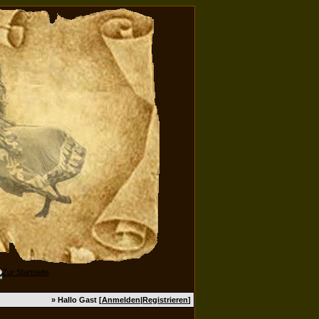
» Hallo Gast [
Anmelden
|
Registrieren
]