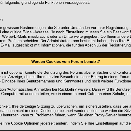
für folgende, grundlegende Funktionen vorausgesetzt:
en
 aber gewissen Bestimmungen, die Sie unter Umständen vor Ihrer Registrierun
d eine gültige E-Mail-Adresse. Je nach Einstellung müssen Sie ein Passwort
für Werbe-E-Mails missbraucht oder an Dritte weitergegeben. Ob Ihnen ander
Ihrem Profil entscheiden. Der Administrator kann bestimmt haben, dass Ihre E
e E-Mail zugeschickt mit Informationen, die für den Abschluß der Registrierung
Werden Cookies vom Forum benutzt?
 ist optional, könnte die Benutzung des Forums aber einfacher und komfort
 die Anzeige, ob seit Ihrem letzten Besuch ein neuer Beitrag in einem Forum 
e Eingabe Ihres Benutzernamens und Kennwortes und noch weitere Funktione
ption 'Automatisches Anmelden bei Rückkehr?' wählen. Dann wird Ihr Benutz
 Computer mit anderen teilen, wie in einem Internet Cafe, an einer Schule, et
hkeit, Ihre derzeitige Sitzung zu überwachen, um sicherzustellen, dass Sie 
ationen nicht in einem Cookie gespeichert werden sollen, so werden die Sit
zu benutzen, kann zu Problemen führen, wenn Sie einen Proxy-Server benutze
e Ihre Cookie Optionen jederzeit ändern, indem Sie Ihre Einstellungen auf
die