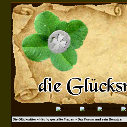
Die Glücksritter
»
Häufig gestellte Fragen
» Das Forum und sein Benutzer