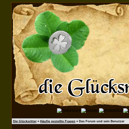
Die Glücksritter
»
Häufig gestellte Fragen
» Das Forum und sein Benutzer