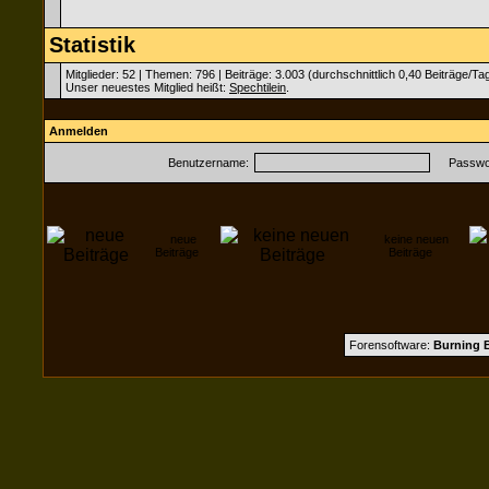
Statistik
Mitglieder: 52 | Themen: 796 | Beiträge: 3.003 (durchschnittlich 0,40 Beiträge/Ta
Unser neuestes Mitglied heißt:
Spechtilein
.
Anmelden
Benutzername:
Passwor
neue
keine neuen
Beiträge
Beiträge
Forensoftware:
Burning B