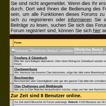
Sie sind nicht angemeldet. Wenn dies Ihr erst
durch. Dort wird Ihnen die Bedienung des F
sein, um alle Funktionen dieses Forums z
sich zu registrieren oder
informieren
Sie si
Beiträge zu lesen, suchen Sie sich das Forum
Forum registriert sind, können Sie sich
hier
an
Foren
Öffentlicher Bereich
Dieser Bereich steht allen 
Empfang & Gästebuch
Bitte hier eure Anliegen deponieren. Über einen Eintrag ins Gästebuch würden w
freuen.
Clanbewerbung
Wer Interesse hat unserem Clan beizutreten, möge hier bitte seine Bewerbung h
Beschwerden
Beschwerden über Clanmitglieder oder gar den ganzen Clan bitte hier schreiben
Clan Challenges und Wettkämpfe
Wer uns zu Clan Matches herausfordern möchte, möge uns hier eine Nachricht 
Zur Zeit sind 8 Benutzer online.
Zur Zeit sind 8 Besucher im Forum unterwegs.
Rekord:
4.533 Benutzer am 16.