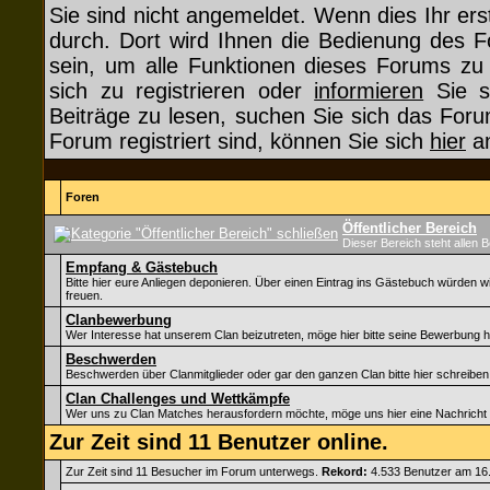
Sie sind nicht angemeldet. Wenn dies Ihr erst
durch. Dort wird Ihnen die Bedienung des F
sein, um alle Funktionen dieses Forums z
sich zu registrieren oder
informieren
Sie si
Beiträge zu lesen, suchen Sie sich das Forum
Forum registriert sind, können Sie sich
hier
an
Foren
Öffentlicher Bereich
Dieser Bereich steht allen 
Empfang & Gästebuch
Bitte hier eure Anliegen deponieren. Über einen Eintrag ins Gästebuch würden w
freuen.
Clanbewerbung
Wer Interesse hat unserem Clan beizutreten, möge hier bitte seine Bewerbung h
Beschwerden
Beschwerden über Clanmitglieder oder gar den ganzen Clan bitte hier schreiben
Clan Challenges und Wettkämpfe
Wer uns zu Clan Matches herausfordern möchte, möge uns hier eine Nachricht 
Zur Zeit sind 11 Benutzer online.
Zur Zeit sind 11 Besucher im Forum unterwegs.
Rekord:
4.533 Benutzer am 16