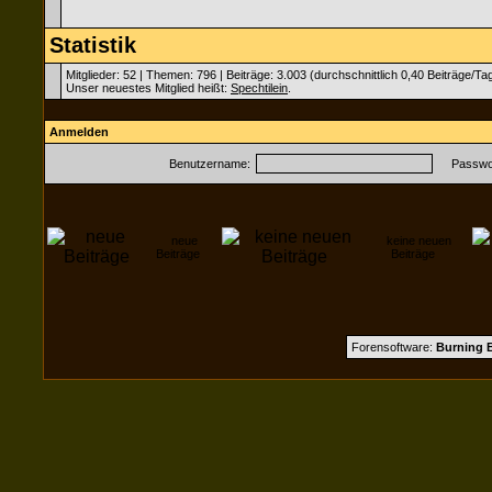
Statistik
Mitglieder: 52 | Themen: 796 | Beiträge: 3.003 (durchschnittlich 0,40 Beiträge/Ta
Unser neuestes Mitglied heißt:
Spechtilein
.
Anmelden
Benutzername:
Passwor
neue
keine neuen
Beiträge
Beiträge
Forensoftware:
Burning B