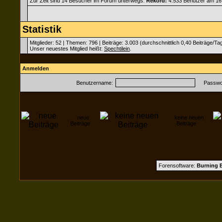
Zur Zeit sind 14 Besucher im Forum unterwegs.
Rekord:
4.533 Benutzer am 16
Statistik
Mitglieder: 52 | Themen: 796 | Beiträge: 3.003 (durchschnittlich 0,40 Beiträge/Ta
Unser neuestes Mitglied heißt:
Spechtilein
.
Anmelden
Benutzername:
Passwor
neue
keine neuen
Beiträge
Beiträge
Forensoftware:
Burning B