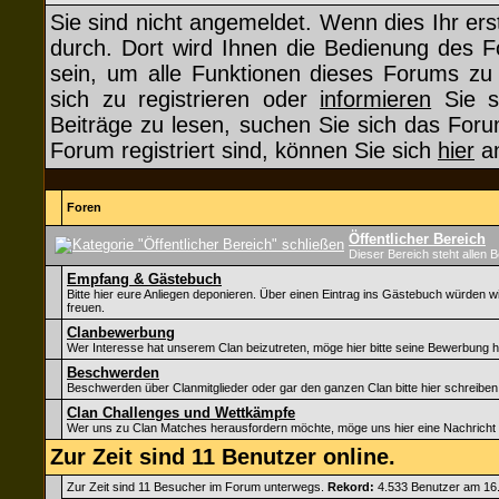
Sie sind nicht angemeldet. Wenn dies Ihr erst
durch. Dort wird Ihnen die Bedienung des F
sein, um alle Funktionen dieses Forums z
sich zu registrieren oder
informieren
Sie si
Beiträge zu lesen, suchen Sie sich das Forum
Forum registriert sind, können Sie sich
hier
an
Foren
Öffentlicher Bereich
Dieser Bereich steht allen 
Empfang & Gästebuch
Bitte hier eure Anliegen deponieren. Über einen Eintrag ins Gästebuch würden w
freuen.
Clanbewerbung
Wer Interesse hat unserem Clan beizutreten, möge hier bitte seine Bewerbung h
Beschwerden
Beschwerden über Clanmitglieder oder gar den ganzen Clan bitte hier schreiben
Clan Challenges und Wettkämpfe
Wer uns zu Clan Matches herausfordern möchte, möge uns hier eine Nachricht 
Zur Zeit sind 11 Benutzer online.
Zur Zeit sind 11 Besucher im Forum unterwegs.
Rekord:
4.533 Benutzer am 16