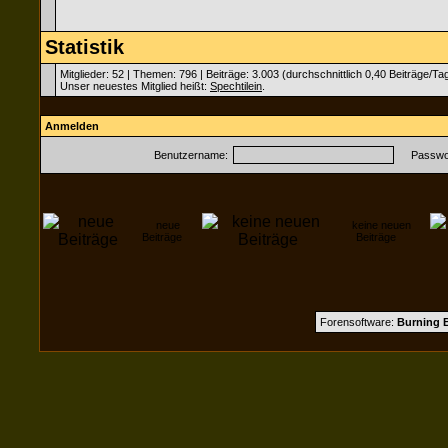
Statistik
Mitglieder: 52 | Themen: 796 | Beiträge: 3.003 (durchschnittlich 0,40 Beiträge/Ta
Unser neuestes Mitglied heißt:
Spechtilein
.
Anmelden
Benutzername:
Passwor
neue
keine neuen
Beiträge
Beiträge
Forensoftware:
Burning B