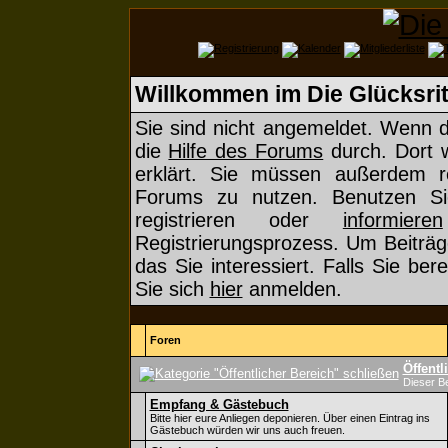
Willkommen im Die Glücksrit
Sie sind nicht angemeldet. Wenn di
die
Hilfe des Forums
durch. Dort 
erklärt. Sie müssen außerdem re
Forums zu nutzen. Benutzen 
registrieren oder
informieren
Registrierungsprozess. Um Beiträg
das Sie interessiert. Falls Sie ber
Sie sich
hier
anmelden.
Foren
Öffentl
Dieser Be
Empfang & Gästebuch
Bitte hier eure Anliegen deponieren. Über einen Eintrag ins
Gästebuch würden wir uns auch freuen.