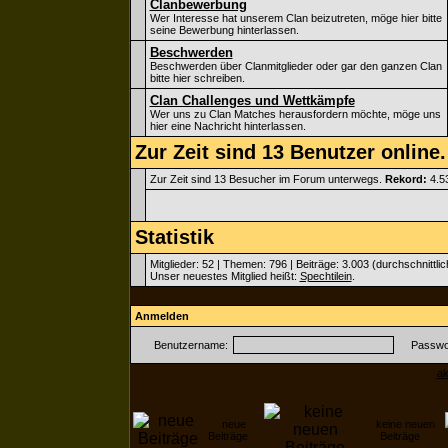
Clanbewerbung
Wer Interesse hat unserem Clan beizutreten, möge hier bitte
seine Bewerbung hinterlassen.
Beschwerden
Beschwerden über Clanmitglieder oder gar den ganzen Clan
bitte hier schreiben.
Clan Challenges und Wettkämpfe
Wer uns zu Clan Matches herausfordern möchte, möge uns
hier eine Nachricht hinterlassen.
Zur Zeit sind 13 Benutzer online.
Zur Zeit sind 13 Besucher im Forum unterwegs.
Rekord:
4.5
Statistik
Mitglieder: 52 | Themen: 796 | Beiträge: 3.003 (durchschnittli
Unser neuestes Mitglied heißt:
Spechtilein
.
Anmelden
Benutzername:
Passwor
ak
neue
keine neuen
Beiträge
Beiträge