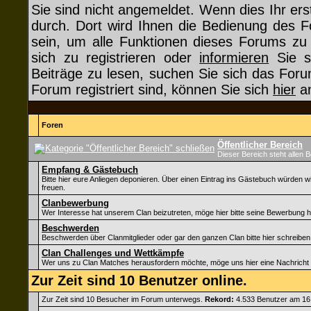
Sie sind nicht angemeldet. Wenn dies Ihr erst
durch. Dort wird Ihnen die Bedienung des F
sein, um alle Funktionen dieses Forums z
sich zu registrieren oder
informieren
Sie si
Beiträge zu lesen, suchen Sie sich das Forum
Forum registriert sind, können Sie sich
hier
an
Foren
Öffentlicher Bereich
Dieser Bereich steht allen 
Empfang & Gästebuch
Bitte hier eure Anliegen deponieren. Über einen Eintrag ins Gästebuch würden w
freuen.
Clanbewerbung
Wer Interesse hat unserem Clan beizutreten, möge hier bitte seine Bewerbung h
Beschwerden
Beschwerden über Clanmitglieder oder gar den ganzen Clan bitte hier schreiben
Clan Challenges und Wettkämpfe
Wer uns zu Clan Matches herausfordern möchte, möge uns hier eine Nachricht 
Zur Zeit sind 10 Benutzer online.
Zur Zeit sind 10 Besucher im Forum unterwegs.
Rekord:
4.533 Benutzer am 16