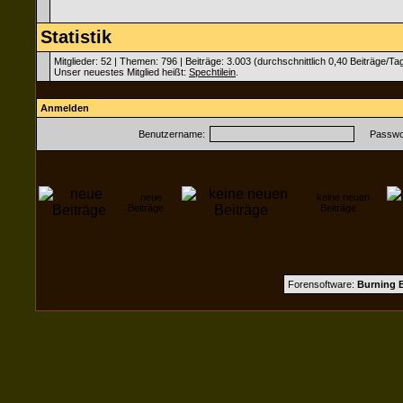
Statistik
Mitglieder: 52 | Themen: 796 | Beiträge: 3.003 (durchschnittlich 0,40 Beiträge/Ta
Unser neuestes Mitglied heißt:
Spechtilein
.
Anmelden
Benutzername:
Passwor
neue
keine neuen
Beiträge
Beiträge
Forensoftware:
Burning B