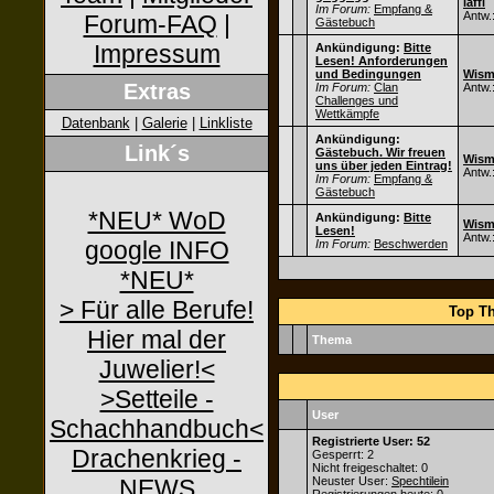
laffi
Im Forum:
Empfang &
Antw.
Forum-FAQ
|
Gästebuch
Impressum
Ankündigung:
Bitte
Lesen! Anforderungen
und Bedingungen
Wisme
Extras
Im Forum:
Clan
Antw.
Challenges und
Wettkämpfe
Datenbank
|
Galerie
|
Linkliste
Ankündigung:
Link´s
Gästebuch. Wir freuen
Wisme
uns über jeden Eintrag!
Antw.
Im Forum:
Empfang &
Gästebuch
*NEU* WoD
Ankündigung:
Bitte
Wisme
Lesen!
Antw.
google INFO
Im Forum:
Beschwerden
*NEU*
> Für alle Berufe!
Top Th
Hier mal der
Thema
Juwelier!<
>Setteile -
User
Schachhandbuch<
Registrierte User: 52
Drachenkrieg -
Gesperrt: 2
Nicht freigeschaltet: 0
NEWS
Neuster User:
Spechtilein