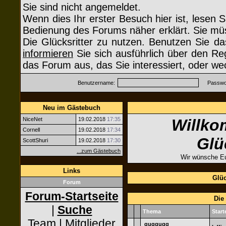
Sie sind nicht angemeldet.
Wenn dies Ihr erster Besuch hier ist, lesen S
Bedienung des Forums näher erklärt. Sie müs
Die Glücksritter zu nutzen. Benutzen Sie d
informieren
Sie sich ausführlich über den Re
das Forum aus, das Sie interessiert, oder we
Benutzername:
Passwor
Neu im Gästebuch
NiceNet
19.02.2018
17:35
Willko
Cornell
19.02.2018
17:34
Glü
ScottShuri
19.02.2018
17:30
...zum Gästebuch
Wir wünsche Eu
Links
Glüc
Forum
Forum-Startseite
Die
|
Suche
Thema
Start
Team
|
Mitglieder
guggugg