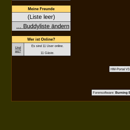
Meine Freunde
(Liste leer)
... Buddyliste ändern
Wer ist Online?
Es sind 11 User online.
Und
wo?
11 Gäste.
HM-Portal V3
Forensoftware:
Burning B