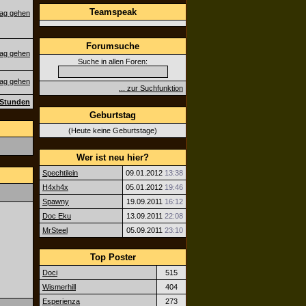
Teamspeak
Forumsuche
Suche in allen Foren:
... zur Suchfunktion
4 Stunden
Geburtstag
(Heute keine Geburtstage)
Wer ist neu hier?
Spechtilein
09.01.2012
13:38
H4xh4x
05.01.2012
19:46
Spawny
19.09.2011
16:12
Doc Eku
13.09.2011
22:08
MrSteel
05.09.2011
23:10
Top Poster
Doci
515
Wismerhill
404
Esperienza
273