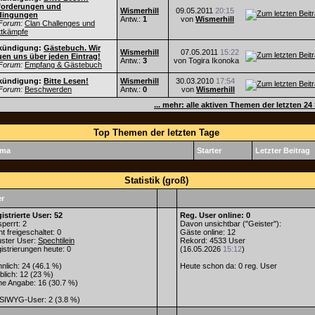
forderungen und
Wismerhill
09.05.2011
20:15
dingungen
Antw.:
1
von
Wismerhill
Forum:
Clan Challenges und
tkämpfe
kündigung:
Gästebuch. Wir
Wismerhill
07.05.2011
15:22
uen uns über jeden Eintrag!
Antw.:
3
von Togira Ikonoka
Forum:
Empfang & Gästebuch
kündigung:
Bitte Lesen!
Wismerhill
30.03.2010
17:54
Forum:
Beschwerden
Antw.:
0
von
Wismerhill
... mehr: alle aktiven Themen der letzten 2
Top Themen der letzten Tage
ema
Starter
Letzter Beitrag
Statistik (groß)
r
istrierte User: 52
Reg. User online: 0
perrt: 2
Davon unsichtbar ("Geister"):
ht freigeschaltet: 0
Gäste online: 12
ster User:
Spechtilein
Rekord: 4533 User
istrierungen heute: 0
(16.05.2026
15:12
)
nlich: 24 (46.1 %)
Heute schon da: 0 reg. User
blich: 12 (23 %)
ne Angabe: 16 (30.7 %)
IWYG-User: 2 (3.8 %)