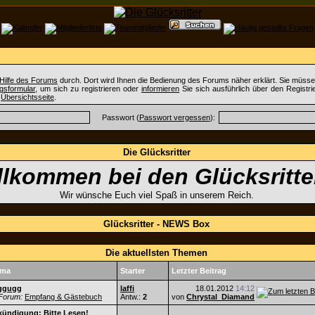
Hilfe des Forums
durch. Dort wird Ihnen die Bedienung des Forums näher erklärt. Sie müssen
gsformular
, um sich zu registrieren oder
informieren
Sie sich ausführlich über den Registr
r
Übersichtsseite
.
Passwort (
Passwort vergessen
):
Die Glücksritter
llkommen bei den Glücksritte
Wir wünsche Euch viel Spaß in unserem Reich.
Glücksritter - NEWS Box
Die aktuellsten Themen
ema
Starter
Letzter Beitrag
ggugg
laffi
18.01.2012
14:12
Forum:
Empfang & Gästebuch
Antw.:
2
von
Chrystal_Diamand
kündigung:
Bitte Lesen!