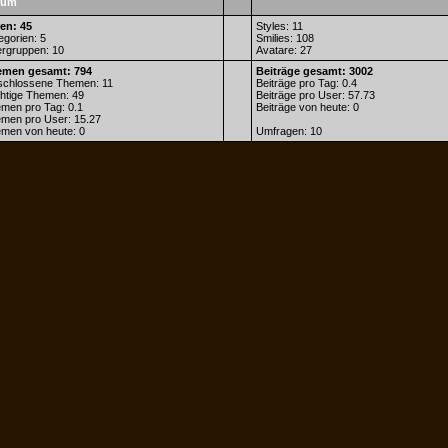
rum
en: 45
Styles: 11
egorien: 5
Smilies: 108
rgruppen: 10
Avatare: 27
emen gesamt: 794
Beiträge gesamt: 3002
chlossene Themen: 11
Beiträge pro Tag: 0.4
htige Themen: 49
Beiträge pro User: 57.73
men pro Tag: 0.1
Beiträge von heute: 0
men pro User: 15.27
men von heute: 0
Umfragen: 10