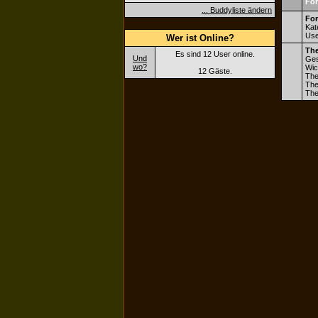
Fo
... Buddyliste ändern
For
Kat
Use
Wer ist Online?
Th
Es sind 12 User online.
Und
Ges
wo?
Wic
12 Gäste.
The
The
The