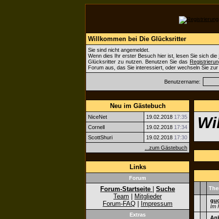
Willkommen bei Die Glücksritter
Sie sind nicht angemeldet.
Wenn dies Ihr erster Besuch hier ist, lesen Sie sich die
Glücksritter zu nutzen. Benutzen Sie das
Registrierun
Forum aus, das Sie interessiert, oder wechseln Sie zu
Benutzername:
Neu im Gästebuch
NiceNet
19.02.2018
17:35
Wi
Cornell
19.02.2018
17:34
ScottShuri
19.02.2018
17:30
...zum Gästebuch
Links
Forum
Forum-Startseite
|
Suche
Th
Team
|
Mitglieder
gu
Forum-FAQ
|
Impressum
Im 
Extras
An