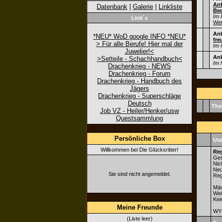
An
Datenbank
|
Galerie
|
Linkliste
Be
Im 
Link´s
Wet
An
*NEU* WoD google INFO *NEU*
fre
> Für alle Berufe! Hier mal der
Im 
Juwelier!<
An
>Setteile - Schachhandbuch<
Im 
Drachenkrieg - NEWS
Drachenkrieg - Forum
Drachenkrieg - Handbuch des
Jägers
Drachenkrieg - Superschläge
Deutsch
Th
Job VZ - Heiler/Henker/usw
Questsammlung
Persönliche Box
Use
Willkommen bei Die Glücksritter!
Reg
Ges
Nic
Neu
Sie sind nicht angemeldet.
Reg
Män
Wei
Kei
Meine Freunde
WYS
(Liste leer)