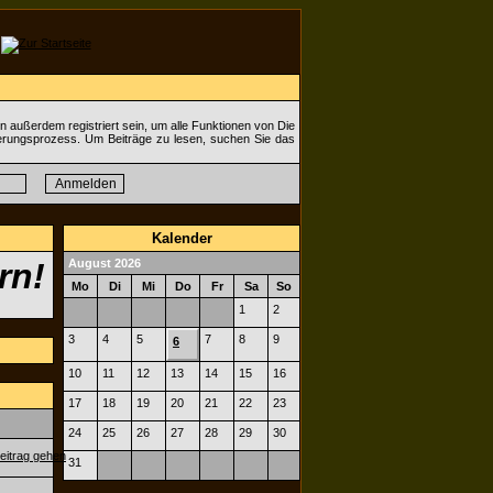
 außerdem registriert sein, um alle Funktionen von Die
ierungsprozess. Um Beiträge zu lesen, suchen Sie das
Kalender
rn!
August 2026
Mo
Di
Mi
Do
Fr
Sa
So
1
2
3
4
5
7
8
9
6
10
11
12
13
14
15
16
17
18
19
20
21
22
23
24
25
26
27
28
29
30
31