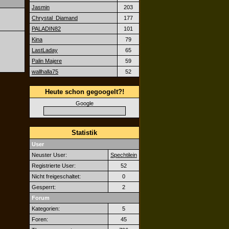
Jasmin
203
Chrystal_Diamand
177
PALADIN82
101
Kina
79
LastLaday
65
Palin Majere
59
wallhalla75
52
Heute schon gegoogelt?!
Google
Statistik
User
Neuster User:
Spechtilein
Registrierte User:
52
Nicht freigeschaltet:
0
Gesperrt:
2
Forum
Kategorien:
5
Foren:
45