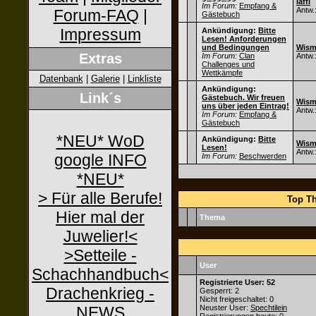
laffi
Im Forum:
Empfang &
Antw.
Forum-FAQ
|
Gästebuch
Impressum
Ankündigung:
Bitte
Lesen! Anforderungen
und Bedingungen
Wisme
Extras
Im Forum:
Clan
Antw.
Challenges und
Wettkämpfe
Datenbank
|
Galerie
|
Linkliste
Ankündigung:
Link´s
Gästebuch. Wir freuen
Wisme
uns über jeden Eintrag!
Antw.
Im Forum:
Empfang &
Gästebuch
*NEU* WoD
Ankündigung:
Bitte
Wisme
Lesen!
Antw.
google INFO
Im Forum:
Beschwerden
*NEU*
> Für alle Berufe!
Top Th
Hier mal der
Thema
Juwelier!<
>Setteile -
User
Schachhandbuch<
Registrierte User: 52
Drachenkrieg -
Gesperrt: 2
Nicht freigeschaltet: 0
NEWS
Neuster User:
Spechtilein