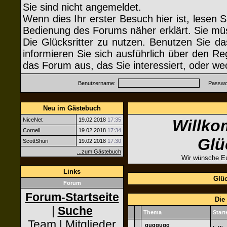
Sie sind nicht angemeldet.
Wenn dies Ihr erster Besuch hier ist, lesen S
Bedienung des Forums näher erklärt. Sie müs
Die Glücksritter zu nutzen. Benutzen Sie d
informieren
Sie sich ausführlich über den Re
das Forum aus, das Sie interessiert, oder we
Benutzername:
Passwor
Neu im Gästebuch
NiceNet
19.02.2018
17:35
Willko
Cornell
19.02.2018
17:34
Glü
ScottShuri
19.02.2018
17:30
...zum Gästebuch
Wir wünsche Eu
Links
Glüc
Forum
Forum-Startseite
Die
|
Suche
Thema
Start
Team
|
Mitglieder
guggugg