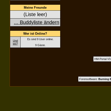
Meine Freunde
(Liste leer)
... Buddyliste ändern
Wer ist Online?
Es sind 9 User online.
Und
wo?
9 Gäste.
HM-Portal V3
Forensoftware:
Burning B