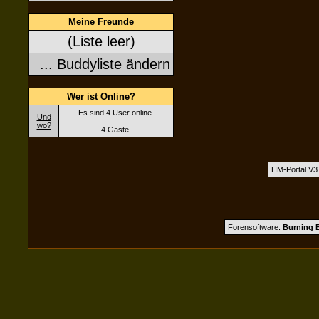
Meine Freunde
(Liste leer)
... Buddyliste ändern
Wer ist Online?
Es sind 4 User online.
Und
wo?
4 Gäste.
HM-Portal V3
Forensoftware:
Burning B