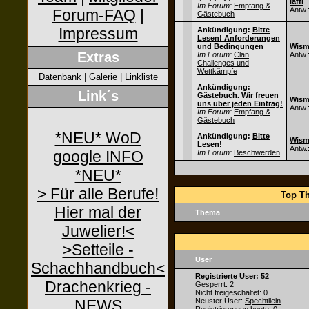
laffi
Im Forum:
Empfang &
Antw.
Forum-FAQ
|
Gästebuch
Impressum
Ankündigung:
Bitte
Lesen! Anforderungen
und Bedingungen
Wisme
Extras
Im Forum:
Clan
Antw.
Challenges und
Wettkämpfe
Datenbank
|
Galerie
|
Linkliste
Ankündigung:
Link´s
Gästebuch. Wir freuen
Wisme
uns über jeden Eintrag!
Antw.
Im Forum:
Empfang &
Gästebuch
*NEU* WoD
Ankündigung:
Bitte
Wisme
Lesen!
Antw.
google INFO
Im Forum:
Beschwerden
*NEU*
> Für alle Berufe!
Top Th
Hier mal der
Thema
Juwelier!<
>Setteile -
User
Schachhandbuch<
Registrierte User: 52
Drachenkrieg -
Gesperrt: 2
Nicht freigeschaltet: 0
NEWS
Neuster User:
Spechtilein