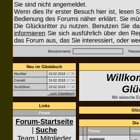
Sie sind nicht angemeldet.
Wenn dies Ihr erster Besuch hier ist, lesen S
Bedienung des Forums näher erklärt. Sie müs
Die Glücksritter zu nutzen. Benutzen Sie d
informieren
Sie sich ausführlich über den Re
das Forum aus, das Sie interessiert, oder we
Benutzername:
Passwor
Neu im Gästebuch
NiceNet
19.02.2018
17:35
Willko
Cornell
19.02.2018
17:34
Glü
ScottShuri
19.02.2018
17:30
...zum Gästebuch
Wir wünsche Eu
Links
Glüc
Forum
Forum-Startseite
Die
|
Suche
Thema
Start
Team
|
Mitglieder
guggugg