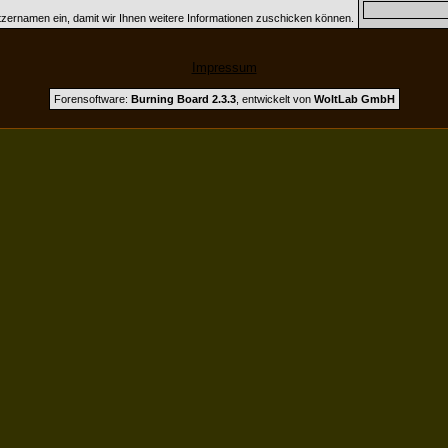
tzernamen ein, damit wir Ihnen weitere Informationen zuschicken können.
Impressum
Forensoftware:
Burning Board 2.3.3
, entwickelt von
WoltLab GmbH