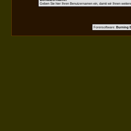
Geben Sie hier Ihren Benutzernamen ein, damit wir Ihnen weite
Forensoftware:
Burning B