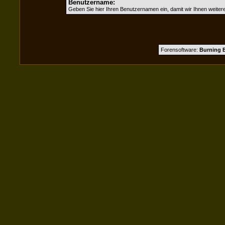
Benutzername:
Geben Sie hier Ihren Benutzernamen ein, damit wir Ihnen weite
Forensoftware:
Burning B