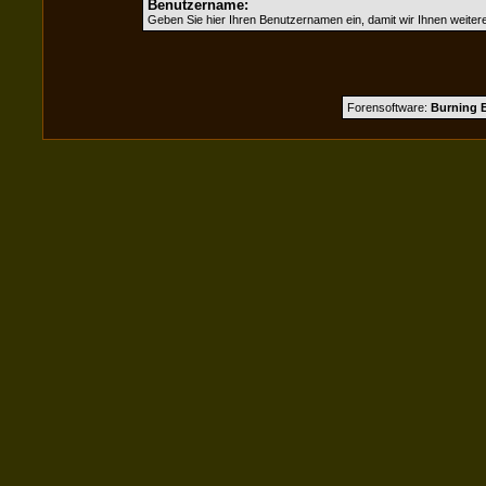
Benutzername:
Geben Sie hier Ihren Benutzernamen ein, damit wir Ihnen weite
Forensoftware:
Burning B